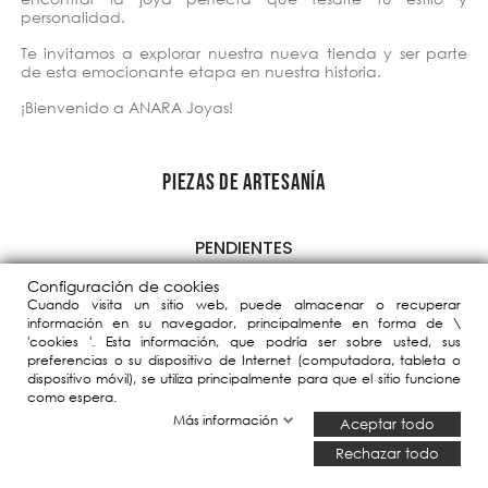
personalidad.
Te invitamos a explorar nuestra nueva tienda y ser parte
de esta emocionante etapa en nuestra historia.
¡Bienvenido a ANARA Joyas!
PIEZAS DE ARTESANÍA
PENDIENTES
Configuración de cookies
ANILLOS
Cuando visita un sitio web, puede almacenar o recuperar
información en su navegador, principalmente en forma de \
'cookies '. Esta información, que podría ser sobre usted, sus
COLLARES
preferencias o su dispositivo de Internet (computadora, tableta o
dispositivo móvil), se utiliza principalmente para que el sitio funcione
como espera.
PULSERAS
Más información
Aceptar todo
BROCHES
Rechazar todo