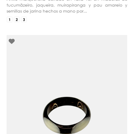
tucumãzeiro, jaqueira, muirapiranga y pau amarelo y
semillas de jarina hechos a mano por...