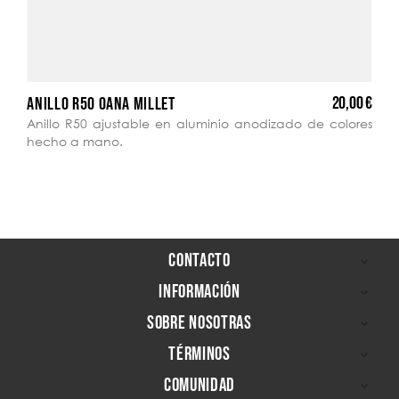
20,00 €
ANILLO R50 OANA MILLET
Anillo R50 ajustable en aluminio anodizado de colores
hecho a mano.
CONTACTO

INFORMACIÓN

SOBRE NOSOTRAS

TÉRMINOS

COMUNIDAD
