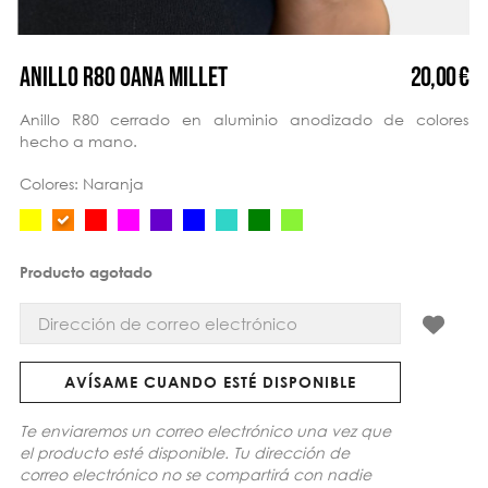
20,00 €
ANILLO R80 OANA MILLET
Anillo R80 cerrado en aluminio anodizado de colores
hecho a mano.
Colores: Naranja
Producto agotado
AVÍSAME CUANDO ESTÉ DISPONIBLE
Te enviaremos un correo electrónico una vez que
el producto esté disponible. Tu dirección de
correo electrónico no se compartirá con nadie