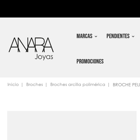
In
Nec
MARCAS
PENDIENTES
PROMOCIONES
Inicio
Broches
Broches arcilla polimérica
BROCHE PEL