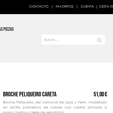
CESTA
CONTACTO
FAVORITOS
CUENTA
(0
×
S PIEZAS
51,00 €
BROCHE PELIQUEIRO CARETA
Broche Peliqueiro, del carnaval de Laza y Verín, modelado
en arcilla polimérica de colores con careta pintada a
mano, borlas y cierre de seguridad.