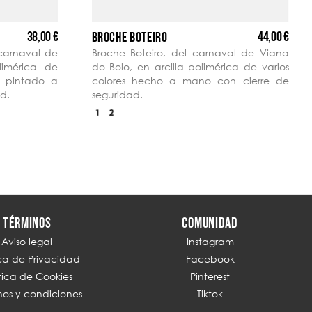
38,00 €
44,00 €
BROCHE BOTEIRO
carnaval de
Broche Boteiro, del carnaval de Viana
limérica de
do Bolo, en arcilla polimérica de varios
y pintado a
colores hecho a mano con cierre de
ad.
seguridad.
TÉRMINOS
COMUNIDAD
Aviso legal
Instagram
ica de Privacidad
Facebook
ítica de Cookies
Pinterest
nos y condiciones
Tiktok