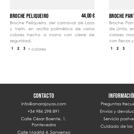
44,00 €
BROCHE PELIQUEIRO
BROCHE PAN
Broche Peliqueiro, del carnaval de Laza
Broche Pant
y Verín, en arcilla polimérica de varios
de Limia, en
colores hecho a mano con cierre de
colores m
seguridad.
con flecos y 
+ colores
CONTACTO
INFORMACIÓ
info@anarajoyas.com
Preguntas frecu
+34 986 298 891
Envíos y devolu
Calle César Boente, 1,
Servicio postv
Pontevedra
Cuidado de las 
Calle Madrid 4, Sanxenxo