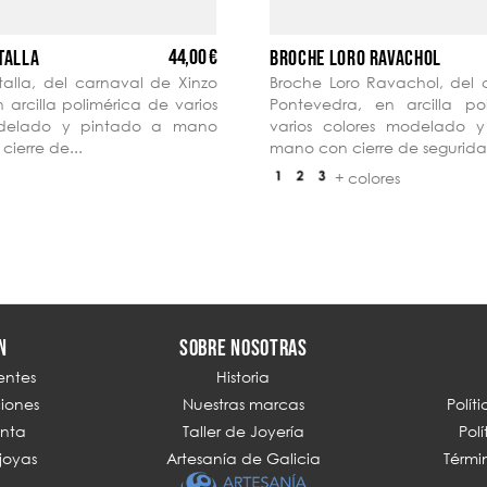
44,00 €
TALLA
BROCHE LORO RAVACHOL
alla, del carnaval de Xinzo
Broche Loro Ravachol, del 
 arcilla polimérica de varios
Pontevedra, en arcilla po
odelado y pintado a mano
varios colores modelado 
cierre de...
mano con cierre de segurid
+ colores
N
SOBRE NOSOTRAS
entes
Historia
ciones
Nuestras marcas
Polít
enta
Taller de Joyería
Pol
joyas
Artesanía de Galicia
Térmi