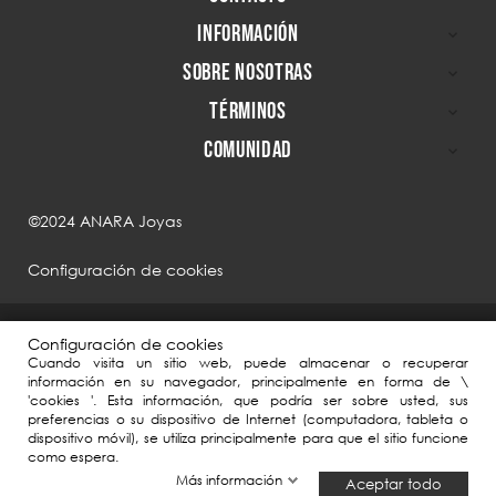
INFORMACIÓN

SOBRE NOSOTRAS

TÉRMINOS

COMUNIDAD

©2024 ANARA Joyas
Configuración de cookies
Configuración de cookies
Cuando visita un sitio web, puede almacenar o recuperar
información en su navegador, principalmente en forma de \
'cookies '. Esta información, que podría ser sobre usted, sus
preferencias o su dispositivo de Internet (computadora, tableta o
dispositivo móvil), se utiliza principalmente para que el sitio funcione
como espera.
ANARA Joyas, en el marco de la Agenda España Digital 2025, ha contado
Más información
Aceptar todo
con el apoyo del Plan de Digitalización PYMEs 2021-2025 y el Plan de