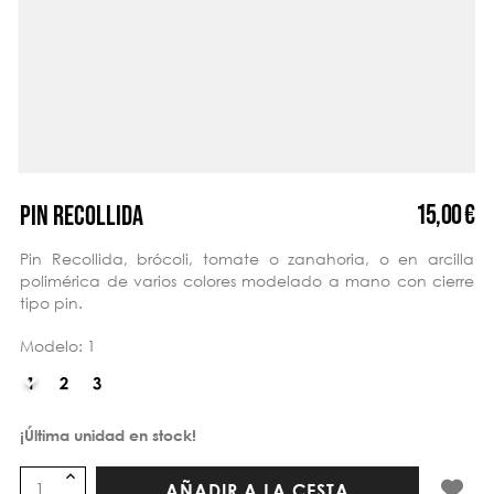
15,00 €
PIN RECOLLIDA
Pin Recollida, brócoli, tomate o zanahoria, o en arcilla
polimérica de varios colores modelado a mano con cierre
tipo pin.
Modelo: 1
¡Última unidad en stock!
AÑADIR A LA CESTA