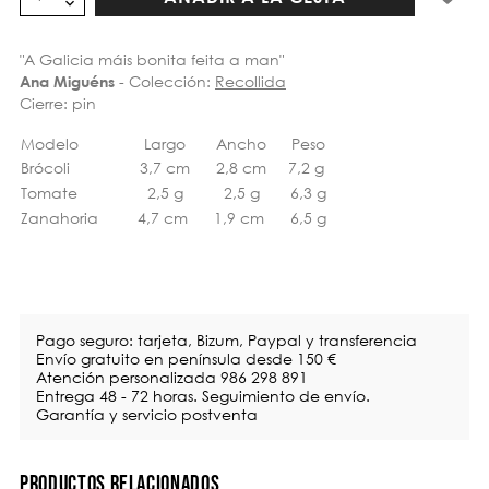
"A Galicia máis bonita feita a man"
- Colección:
Recollida
Ana Miguéns
Cierre: pin
Modelo
Largo
Ancho
Peso
Brócoli
3,7 cm
2,8 cm
7,2 g
Tomate
2,5 g
2,5 g
6,3 g
Zanahoria
4,7 cm
1,9 cm
6,5 g
Pago seguro: tarjeta, Bizum, Paypal y transferencia
Envío gratuito en península desde 150 €
Atención personalizada 986 298 891
Entrega 48 - 72 horas. Seguimiento de envío.
Garantía y servicio postventa
PRODUCTOS RELACIONADOS