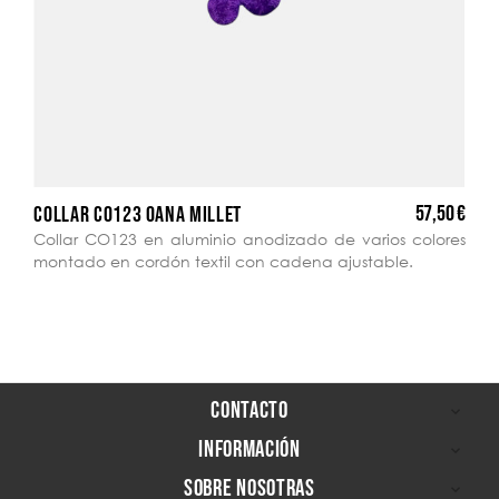
57,50 €
COLLAR CO123 OANA MILLET
Collar CO123 en aluminio anodizado de varios colores
montado en cordón textil con cadena ajustable.
CONTACTO

INFORMACIÓN

SOBRE NOSOTRAS
