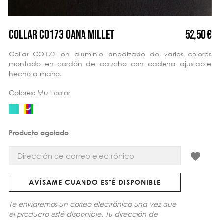
52,50 €
COLLAR CO173 OANA MILLET
Collar CO173 en aluminio anodizado de varios colores
montado en cordón de caucho con cadena ajustable
hecho a mano.
Colores: Multicolor
Producto agotado
AVÍSAME CUANDO ESTÉ DISPONIBLE
Te enviaremos un correo electrónico una vez que
el producto esté disponible. Tu dirección de