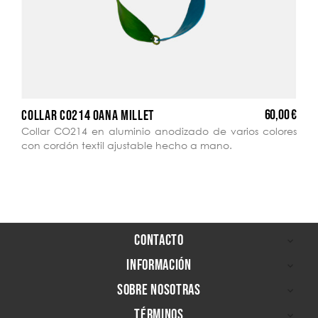
60,00 €
COLLAR CO214 OANA MILLET
Collar CO214 en aluminio anodizado de varios colores
con cordón textil ajustable hecho a mano.
CONTACTO

INFORMACIÓN

SOBRE NOSOTRAS

TÉRMINOS
