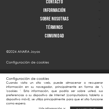
CONTACTO

INFORMACIÓN

SOBRE NOSOTRAS

TÉRMINOS

COMUNIDAD

©2024 ANARA Joyas
Configuración de cookies
Configuración de cookies
Cuando visita un sitio web, puede almacenar o recuperar
información en su navegador, principalmente en forma de \
'cookies '. Esta información, que podría ser sobre usted, sus
preferencias o su dispositivo de Internet (computadora, tableta o
dispositivo móvil), se utiliza principalmente para que el sitio funcione
como espera.
ANARA Joyas, en el marco de la Agenda España Digital 2025, ha contado
Más información