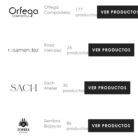
Orfega
177
Compostela
VER PRODUCTO
productos
Rosa
24
Méndez
VER PRODUCTOS
productos
Sach
30
Atelier
VER PRODUCTOS
productos
Sembra
86
Biojoyas
VER PRODUCTOS
productos