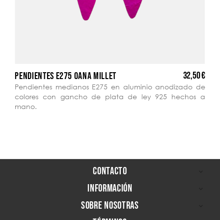
32,50 €
PENDIENTES E275 OANA MILLET
Pendientes medianos E275 en aluminio anodizado de
colores con gancho de plata de ley 925 hechos a
mano.
CONTACTO

INFORMACIÓN

SOBRE NOSOTRAS
