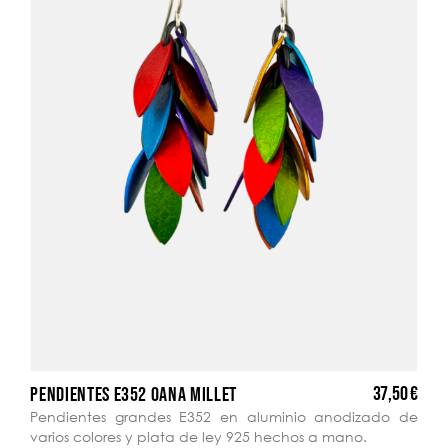
37,50 €
PENDIENTES E352 OANA MILLET
Pendientes grandes E352 en aluminio anodizado de
varios colores y plata de ley 925 hechos a mano.