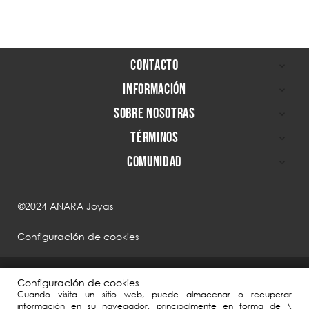
CONTACTO

INFORMACIÓN

SOBRE NOSOTRAS

TÉRMINOS

COMUNIDAD

©2024 ANARA Joyas
Configuración de cookies
Configuración de cookies
Cuando visita un sitio web, puede almacenar o recuperar
información en su navegador, principalmente en forma de \