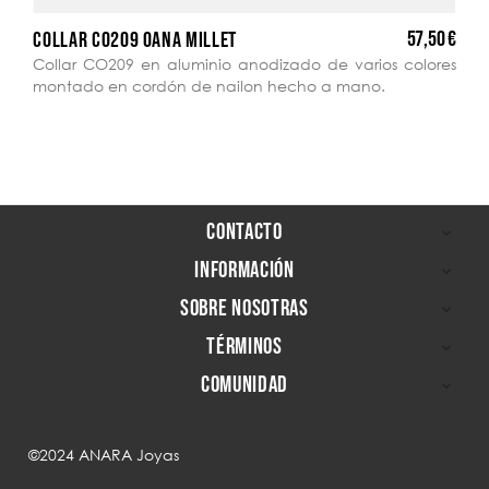
57,50 €
COLLAR CO209 OANA MILLET
Collar CO209 en aluminio anodizado de varios colores
montado en cordón de nailon hecho a mano.
CONTACTO

INFORMACIÓN

SOBRE NOSOTRAS

TÉRMINOS

COMUNIDAD

©2024 ANARA Joyas