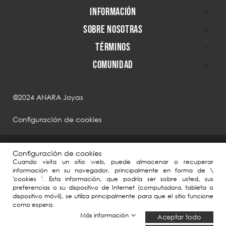
INFORMACIÓN

SOBRE NOSOTRAS

TÉRMINOS

COMUNIDAD

©2024 ANARA Joyas
Configuración de cookies
Configuración de cookies
Cuando visita un sitio web, puede almacenar o recuperar
información en su navegador, principalmente en forma de \
'cookies '. Esta información, que podría ser sobre usted, sus
preferencias o su dispositivo de Internet (computadora, tableta o
dispositivo móvil), se utiliza principalmente para que el sitio funcione
como espera.
ANARA Joyas, en el marco de la Agenda España Digital 2025, ha contado
Más información
Aceptar todo
con el apoyo del Plan de Digitalización PYMEs 2021-2025 y el Plan de