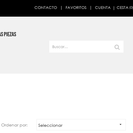
CESTA
CONTACTO
FAVORITOS
CUENTA
(0
×
S PIEZAS
Ordenar por:

Seleccionar