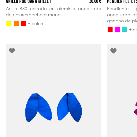
20,00 €
ANILLO R80 OANA MILLET
PENDIENTES E1
Anillo R80 cerrado en aluminio anodizado
Pendientes
de colores hecho a mano.
anodizado d
gancho de pl
+ colores
+ c