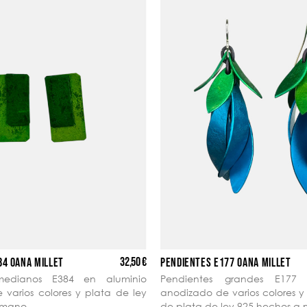
32,50 €
84 OANA MILLET
PENDIENTES E177 OANA MILLET
medianos E384 en aluminio
Pendientes grandes E177 
varios colores y plata de ley
anodizado de varios colores 
 mano.
de plata de ley 925 hechos a