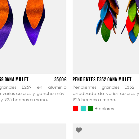
35,00 €
59 OANA MILLET
PENDIENTES E352 OANA MILLET
 grandes E259 en aluminio
Pendientes grandes E352 
varios colores y gancho móvil
anodizado de varios colores 
ley 925 hechos a mano.
925 hechos a mano.
+ colores