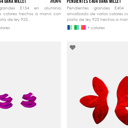
35,00 €
54 OANA MILLET
PENDIENTES E404 OANA MILLET
 grandes E154 en aluminio
Pendientes grandes E404 
e colores hechos a mano con
anodizado de varios colores 
ata de ley 925.
plata de ley 925 hechos a ma
olores
+ colores