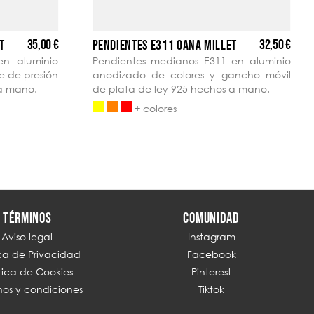
35,00 €
32,50 €
T
PENDIENTES E311 OANA MILLET
en aluminio
Pendientes medianos E311 en aluminio
e de presión
anodizado de colores y gancho móvil
 a mano.
de plata de ley 925 hechos a mano.
+ colores
TÉRMINOS
COMUNIDAD
Aviso legal
Instagram
ica de Privacidad
Facebook
ítica de Cookies
Pinterest
nos y condiciones
Tiktok