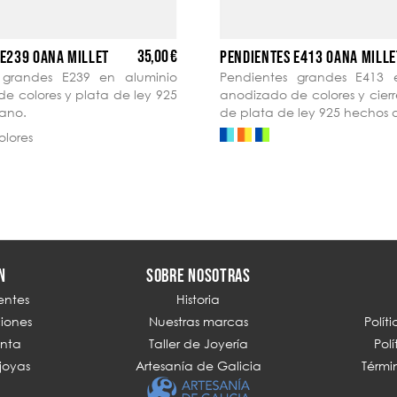
35,00 €
 E239 OANA MILLET
PENDIENTES E413 OANA MILLE
 grandes E239 en aluminio
Pendientes grandes E413 
e colores y plata de ley 925
anodizado de colores y cierr
ano.
de plata de ley 925 hechos
olores
N
SOBRE NOSOTRAS
entes
Historia
ciones
Nuestras marcas
Polít
enta
Taller de Joyería
Pol
joyas
Artesanía de Galicia
Térmi