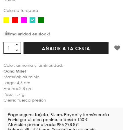
Colores: Turquesa
¡Última unidad en stock!
AÑADIR A LA CESTA
Color, armonía y luminosidad.
Oana Millet
Material: aluminio
Largo: 4,6 cm
Ancho: 2,8 cm
Peso: 1,7 g
Cierre: tuerca presión
Pago seguro: tarjeta, Bizum, Paypal y transferencia
Envío gratuito en península desde 150 €
Atención personalizada 986 298 891
Entrega 48 - 72 horas. Seguimiento de envío.