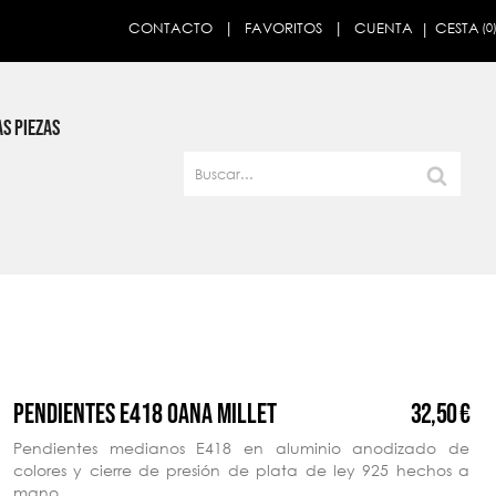
CESTA
CONTACTO
FAVORITOS
CUENTA
(0
×
S PIEZAS
32,50 €
PENDIENTES E418 OANA MILLET
Pendientes medianos E418 en aluminio anodizado de
colores y cierre de presión de plata de ley 925 hechos a
mano.