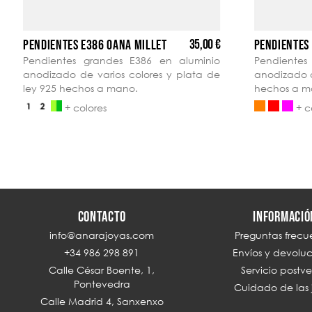
35,00 €
PENDIENTES E386 OANA MILLET
PENDIENTES
Pendientes grandes E386 en aluminio
Pendientes
anodizado de varios colores y plata de
anodizado d
ley 925 hechos a mano.
hechos a m
+ colores
+ c
CONTACTO
INFORMACIÓ
info@anarajoyas.com
Preguntas frecu
+34 986 298 891
Envíos y devolu
Calle César Boente, 1,
Servicio postv
Pontevedra
Cuidado de las 
Calle Madrid 4, Sanxenxo