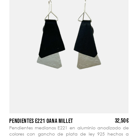
32,50 €
PENDIENTES E221 OANA MILLET
Pendientes medianos E221 en aluminio anodizado de
colores con gancho de plata de ley 925 hechos a