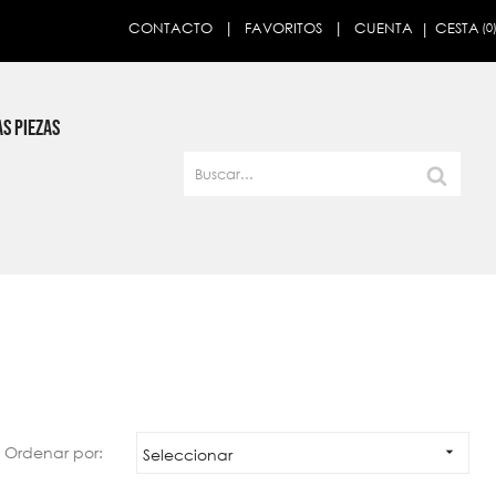
CESTA
CONTACTO
FAVORITOS
CUENTA
(0
×
S PIEZAS
Ordenar por:

Seleccionar