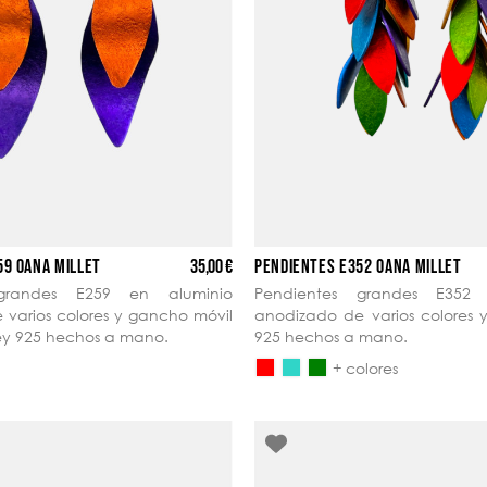
35,00 €
59 OANA MILLET
PENDIENTES E352 OANA MILLET
 grandes E259 en aluminio
Pendientes grandes E352 
varios colores y gancho móvil
anodizado de varios colores 
ley 925 hechos a mano.
925 hechos a mano.
+ colores