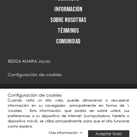
INFORMACIÓN

SOBRE NOSOTRAS

TÉRMINOS

COMUNIDAD

©2024 ANARA Joyas
Configuración de cookies
Configuración de cookies
Cuando visita un sitio web, puede almacenar o recuperar
información en su navegador, principalmente en forma de \
'cookies '. Esta información, que podría ser sobre usted, sus
preferencias o su dispositivo de Internet (computadora, tableta o
dispositivo móvil), se utiliza principalmente para que el sitio funcione
como espera.
ANARA Joyas, en el marco de la Agenda España Digital 2025, ha contado
Más información
Aceptar todo
con el apoyo del Plan de Digitalización PYMEs 2021-2025 y el Plan de