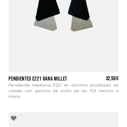
32,50 €
PENDIENTES E221 OANA MILLET
Pendientes medianos E221 en aluminio anodizado de
colores con gancho de plata de ley 925 hechos a
mano.