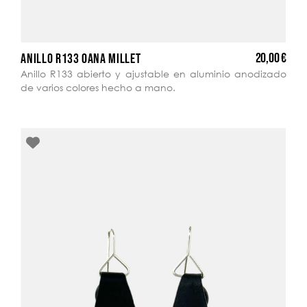
20,00 €
ANILLO R133 OANA MILLET
Anillo R133 abierto y ajustable en aluminio anodizado
de varios colores hecho a mano.