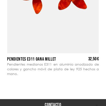
32,50 €
PENDIENTES E311 OANA MILLET
Pendientes medianos E311 en aluminio anodizado de
colores y gancho móvil de plata de ley 925 hechos a
mano.
CONTACTO
