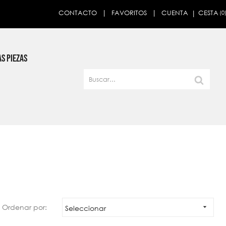
CESTA
CONTACTO
FAVORITOS
CUENTA
(0
×
S PIEZAS
Ordenar por:

Seleccionar