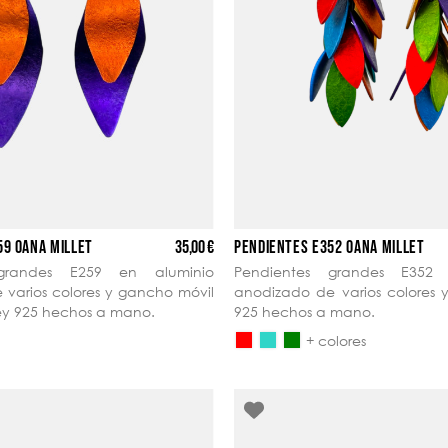
35,00 €
59 OANA MILLET
PENDIENTES E352 OANA MILLET
 grandes E259 en aluminio
Pendientes grandes E352 
varios colores y gancho móvil
anodizado de varios colores 
ley 925 hechos a mano.
925 hechos a mano.
+ colores