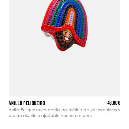
43,00 €
ANILLO PELIQUEIRO
Anillo Peliqueiro en arcilla polimérica de varios colores y
aro de aluminio ajustable hecho a mano.