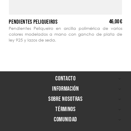
46,00 €
PENDIENTES PELIQUEIROS
Pendientes Peliqueiro en arcilla polimérica de varios
colores modelados a mano con gancho de plata de
ley 925 y lazos de seda.
CONTACTO

INFORMACIÓN

SOBRE NOSOTRAS

TÉRMINOS

COMUNIDAD
