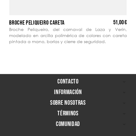
51,00 €
BROCHE PELIQUEIRO CARETA
Broche Peliqueiro, del carnaval de Laza y Verín,
modelado en arcilla polimérica de colores con careta
pintada a mano, borlas y cierre de seguridad.
CONTACTO

INFORMACIÓN

SOBRE NOSOTRAS

TÉRMINOS

COMUNIDAD
