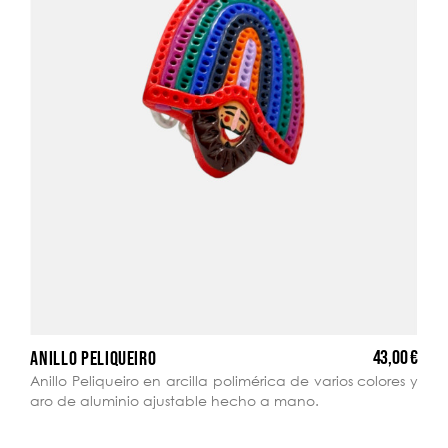
43,00 €
ANILLO PELIQUEIRO
Anillo Peliqueiro en arcilla polimérica de varios colores y
aro de aluminio ajustable hecho a mano.