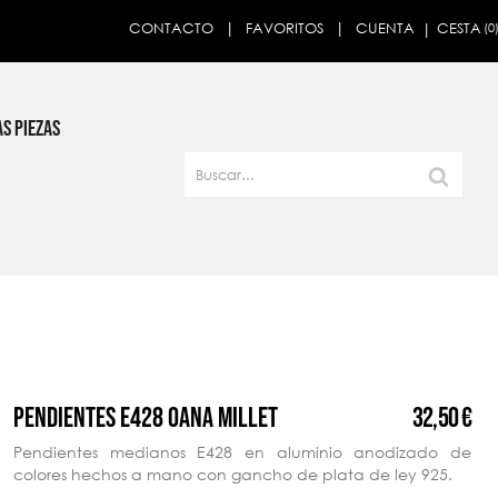
CESTA
CONTACTO
FAVORITOS
CUENTA
(0
×
S PIEZAS
32,50 €
PENDIENTES E428 OANA MILLET
Pendientes medianos E428 en aluminio anodizado de
colores hechos a mano con gancho de plata de ley 925.