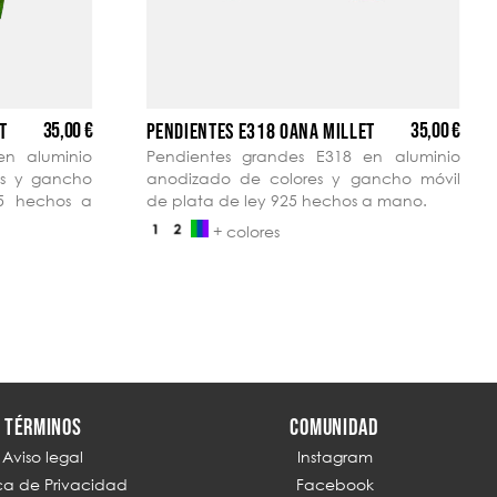
35,00 €
35,00 €
T
PENDIENTES E318 OANA MILLET
en aluminio
Pendientes grandes E318 en aluminio
es y gancho
anodizado de colores y gancho móvil
25 hechos a
de plata de ley 925 hechos a mano.
+ colores
TÉRMINOS
COMUNIDAD
Aviso legal
Instagram
ica de Privacidad
Facebook