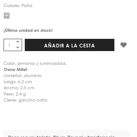
Colores: Plata
¡Última unidad en stock!
AÑADIR A LA CESTA
Color, armonía y luminosidad.
Oana Millet
Material: aluminio
Largo: 6,2 cm
Ancho: 2,5 cm
Peso: 2,4 g
Cierre: gancho corto