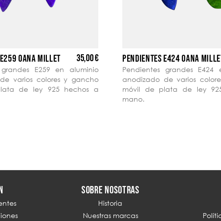
35,00 €
 E259 OANA MILLET
PENDIENTES E424 OANA MILLE
 grandes E259 en aluminio
Pendientes grandes E424 
de varios colores y gancho
anodizado de varios color
lata de ley 925 hechos a
móvil de plata de ley 9
mano.
N
SOBRE NOSOTRAS
entes
Historia
ciones
Nuestras marcas
Polít