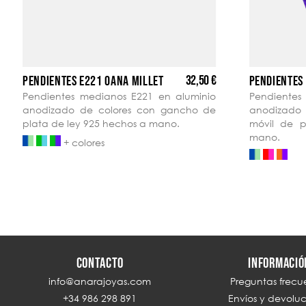
32,50 €
PENDIENTES E221 OANA MILLET
PENDIENTES
Pendientes medianos E221 en aluminio
Pendientes
anodizado de colores con gancho de
anodizado 
plata de ley 925 hechos a mano.
móvil de p
mano.
+ colores
CONTACTO
INFORMACIÓ
info@anarajoyas.com
Preguntas frecu
+34 986 298 891
Envíos y devolu