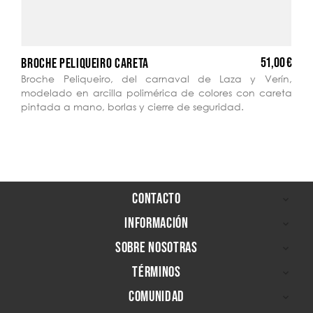
51,00 €
BROCHE PELIQUEIRO CARETA
Broche Peliqueiro, del carnaval de Laza y Verín,
modelado en arcilla polimérica de colores con careta
pintada a mano, borlas y cierre de seguridad.
CONTACTO

INFORMACIÓN

SOBRE NOSOTRAS

TÉRMINOS

COMUNIDAD
