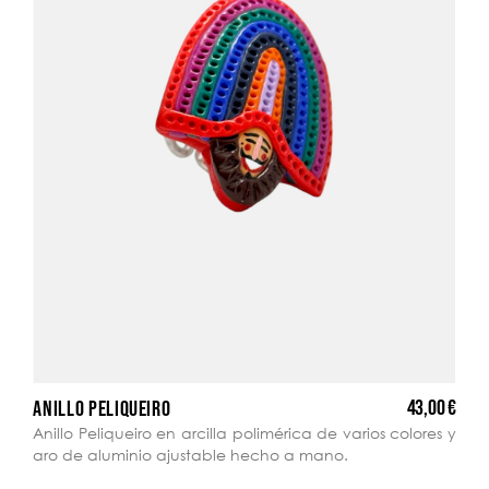
43,00 €
ANILLO PELIQUEIRO
Anillo Peliqueiro en arcilla polimérica de varios colores y
aro de aluminio ajustable hecho a mano.